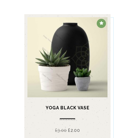
YOGA BLACK VASE
£
3.00
£
2.00