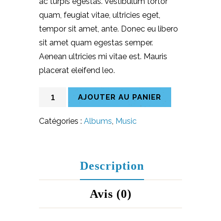
ac turpis egestas. Vestibulum tortor
quam, feugiat vitae, ultricies eget,
tempor sit amet, ante. Donec eu libero
sit amet quam egestas semper.
Aenean ultricies mi vitae est. Mauris
placerat eleifend leo.
quantité
AJOUTER AU PANIER
de
Wood
Catégories :
Albums
,
Music
Basket
With
Items
Description
Avis (0)