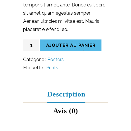
tempor sit amet, ante. Donec eu libero
sit amet quam egestas semper.
Aenean ultricies mi vitae est. Mauris
placerat eleifend leo.
quantité
AJOUTER AU PANIER
de
Seddle
Catégorie :
Posters
Combo
Étiquette :
Prints
Pack
Description
Avis (0)