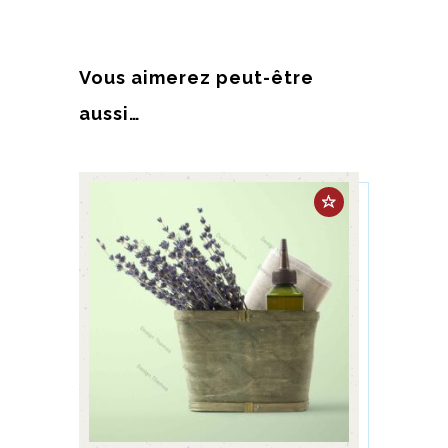
prix
prix
initial
actuel
était :
est :
Vous aimerez peut-être
£15.00.
£12.00.
aussi…