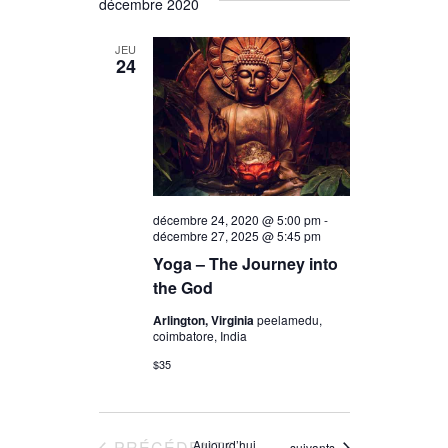
décembre 2020
JEU
24
décembre 24, 2020 @ 5:00 pm
-
décembre 27, 2025 @ 5:45 pm
Yoga – The Journey into
the God
Arlington, Virginia
peelamedu,
coimbatore, India
$35
ÉVÈNEMENTS
PRÉCÉDENTS
Aujourd’hui
Évènements
suivants