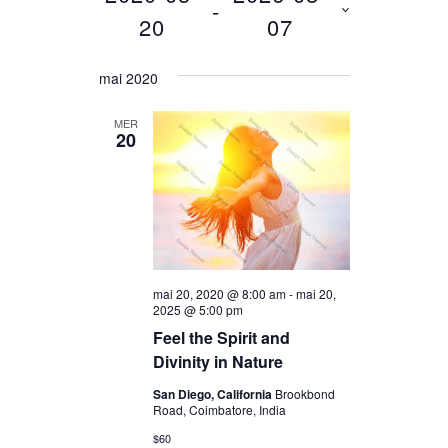
et
 - 
vues
20
07
navigation
Évènem
Sélectionnez
de
mai 2020
une
vues
date.
MER
20
Évènemen
mai 20, 2020 @ 8:00 am
-
mai 20,
2025 @ 5:00 pm
Feel the Spirit and
Divinity in Nature
San Diego, California
Brookbond
Road, Coimbatore, India
$60