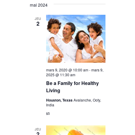
et
mai 2024
une
vues
navigation
date.
Évènem
JEU
de
2
vues
Évènemen
mars 9, 2020 @ 10:00 am
-
mars 9,
2025 @ 11:30 am
Be a Family for Healthy
Living
Houston, Texas
Avalanche, Ooty,
India
$5
JEU
2