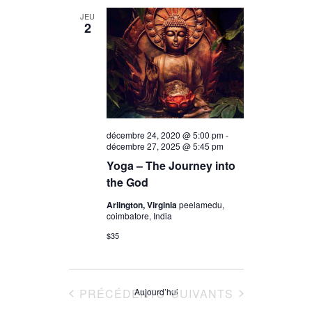
JEU
2
décembre 24, 2020 @ 5:00 pm
-
décembre 27, 2025 @ 5:45 pm
Yoga – The Journey into
the God
Arlington, Virginia
peelamedu,
coimbatore, India
$35
ÉVÈNEMENTS
ÉVÈNEMENTS
PRÉCÉDENTS
Aujourd’hui
SUIVANTS