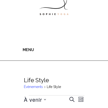
MENU
Life Style
Évènements
Life Style
Évènements
Navigati
À venir
Recherche
RECHERCHE
LISTE
de
Sélectionnez